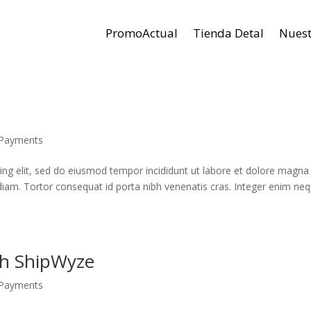
PromoActual
Tienda Detal
Nuest
 Payments
ing elit, sed do eiusmod tempor incididunt ut labore et dolore magna
a diam. Tortor consequat id porta nibh venenatis cras. Integer enim ne
th ShipWyze
 Payments